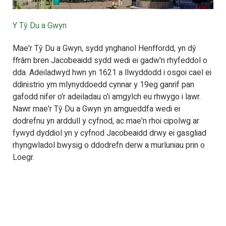
Y Tŷ Du a Gwyn
Mae'r Tŷ Du a Gwyn, sydd ynghanol Henffordd, yn dŷ
ffrâm bren Jacobeaidd sydd wedi ei gadw'n rhyfeddol o
dda. Adeiladwyd hwn yn 1621 a llwyddodd i osgoi cael ei
ddinistrio ym mlynyddoedd cynnar y 19eg ganrif pan
gafodd nifer o'r adeiladau o'i amgylch eu rhwygo i lawr.
Nawr mae'r Tŷ Du a Gwyn yn amgueddfa wedi ei
dodrefnu yn arddull y cyfnod, ac mae'n rhoi cipolwg ar
fywyd dyddiol yn y cyfnod Jacobeaidd drwy ei gasgliad
rhyngwladol bwysig o ddodrefn derw a murluniau prin o
Loegr.