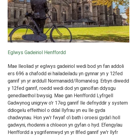
Eglwys Gadeiriol Henffordd
Mae lleoliad yr eglwys gadeiriol wedi bod yn fan addoli
ers 696 a chafodd ei hailadeiladu yn gynnar yn y 12fed
ganrif yn yr arddull Normanaidd/Romanésg. Erbyn diwedd
y 12fed ganrif, roedd wedi dod yn ganolfan ddysgu
genedlaethol bwysig. Mae gan Henffordd Lyfrgell
Gadwynog unigryw o'r 17eg ganrif lle defnyddir y system
ddiogelu effeithiol o ddal llyfrau yn eu lle gyda
chadwynau. Hon yw'r fwyaf o'i bath i oroesi gyda'i holl
gadwyni, rhodenni a chloeon yn gyfan o hyd. Efengylau
Henffordd a ysgrifennwyd yn yr 8fed ganrif yw'r llyfr