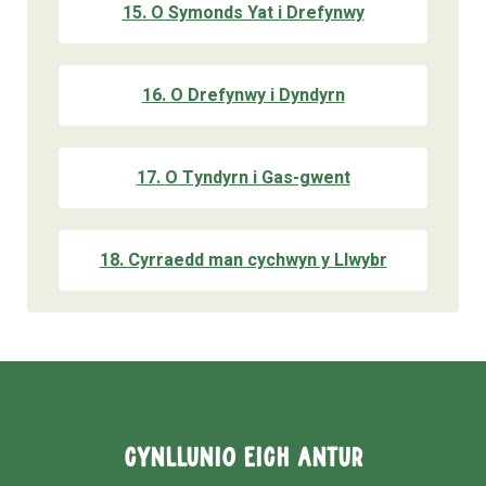
15
.
O Symonds Yat i Drefynwy
16
.
O Drefynwy i Dyndyrn
17
.
O Tyndyrn i Gas-gwent
18
.
Cyrraedd man cychwyn y Llwybr
Cynllunio Eich Antur