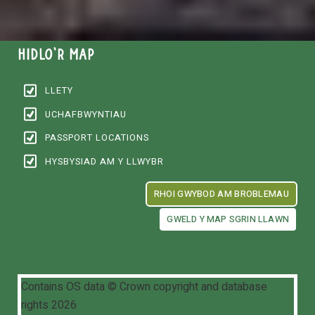
Hidlo'r map
LLETY
UCHAFBWYNTIAU
PASSPORT LOCATIONS
HYSBYSIAD AM Y LLWYBR
RHOI GWYBOD AM BROBLEMAU
GWELD Y MAP SGRIN LLAWN
Contains OS data © Crown copyright and database
rights 2026