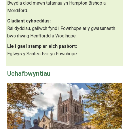
Bwyd a diod mewn tafarnau yn Hampton Bishop a
Mordiford.
Cludiant cyhoeddus:
Rai dyddiau, gallwch fynd i Fownhope ar y gwasanaeth
bws rhwng Henffordd a Woolhope.
Lle i gael stamp ar eich pasbort:
Eglwys y Santes Fair yn Fownhope
Uchafbwyntiau