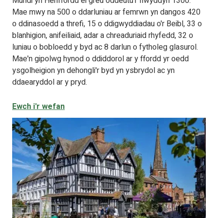
Mundi yn Henffordd ei greu oddeutu'r flwyddyn 1300.
Mae mwy na 500 o ddarluniau ar femrwn yn dangos 420
o ddinasoedd a threfi, 15 o ddigwyddiadau o'r Beibl, 33 o
blanhigion, anifeiliaid, adar a chreaduriaid rhyfedd, 32 o
luniau o bobloedd y byd ac 8 darlun o fytholeg glasurol.
Mae'n gipolwg hynod o ddiddorol ar y ffordd yr oedd
ysgolheigion yn dehongli'r byd yn ysbrydol ac yn
ddaearyddol ar y pryd.
Ewch i'r wefan