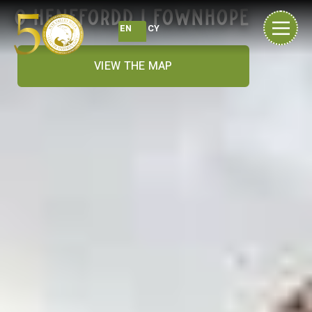
O Henffordd i Fownhope
EN
CY
VIEW THE MAP