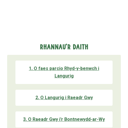
Rhannau'r Daith
1
.
O faes parcio Rhyd-y-benwch i
Langurig
2
.
O Langurig i Raeadr Gwy
3
.
O Raeadr Gwy i'r Bontnewydd-ar-Wy