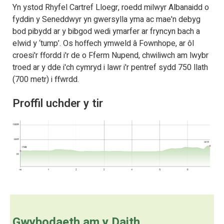
Yn ystod Rhyfel Cartref Lloegr, roedd milwyr Albanaidd o
fyddin y Seneddwyr yn gwersylla yma ac mae'n debyg
bod pibydd ar y bibgod wedi ymarfer ar fryncyn bach a
elwid y ‘tump’. Os hoffech ymweld â Fownhope, ar ôl
croesi'r ffordd i'r de o Fferm Nupend, chwiliwch am lwybr
troed ar y dde i'ch cymryd i lawr i'r pentref sydd 750 llath
(700 metr) i ffwrdd.
Proffil uchder y tir
Gwybodaeth am y Daith