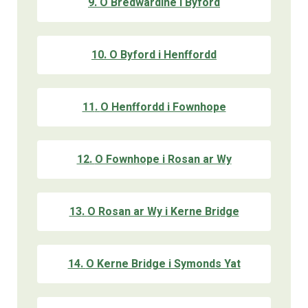
9
.
O Bredwardine i Byford
10
.
O Byford i Henffordd
11
.
O Henffordd i Fownhope
12
.
O Fownhope i Rosan ar Wy
13
.
O Rosan ar Wy i Kerne Bridge
14
.
O Kerne Bridge i Symonds Yat