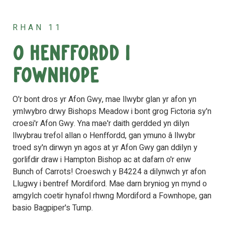
RHAN 11
O Henffordd i
Fownhope
O'r bont dros yr Afon Gwy, mae llwybr glan yr afon yn
ymlwybro drwy Bishops Meadow i bont grog Fictoria sy'n
croesi'r Afon Gwy. Yna mae'r daith gerdded yn dilyn
llwybrau trefol allan o Henffordd, gan ymuno â llwybr
troed sy'n dirwyn yn agos at yr Afon Gwy gan ddilyn y
gorlifdir draw i Hampton Bishop ac at dafarn o'r enw
Bunch of Carrots! Croeswch y B4224 a dilynwch yr afon
Llugwy i bentref Mordiford. Mae darn bryniog yn mynd o
amgylch coetir hynafol rhwng Mordiford a Fownhope, gan
basio Bagpiper's Tump.