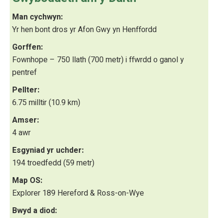
Man cychwyn:
Yr hen bont dros yr Afon Gwy yn Henffordd
Gorffen:
Fownhope – 750 llath (700 metr) i ffwrdd o ganol y
pentref
Pellter:
6.75 milltir (10.9 km)
Amser:
4 awr
Esgyniad yr uchder:
194 troedfedd (59 metr)
Map OS:
Explorer 189 Hereford & Ross-on-Wye
Bwyd a diod: